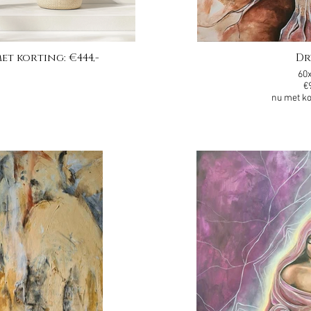
et korting: €444,-
Dr
60
€
nu met ko