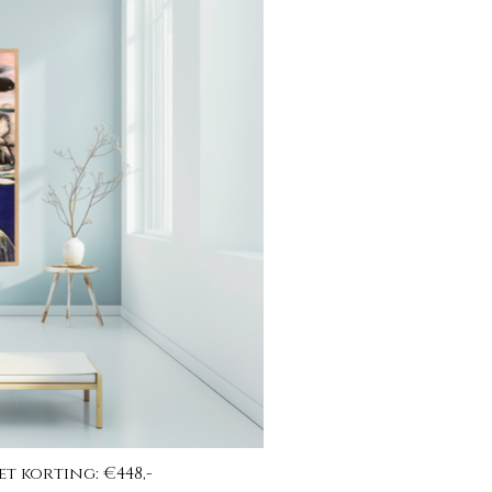
et korting: €448,-
Be w