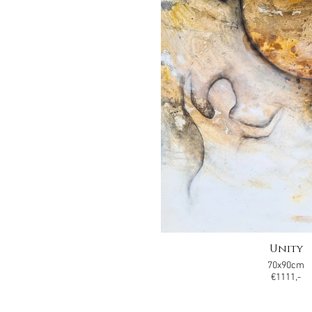
Unity
70x90cm
€1111,-