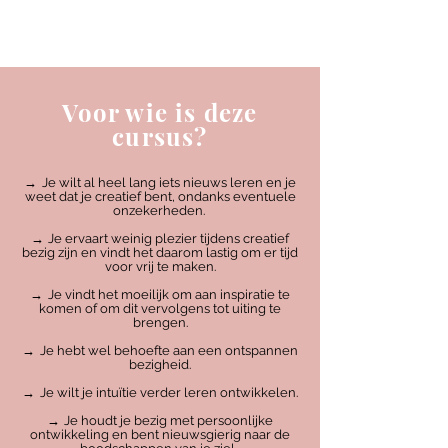
Voor wie is deze
cursus?
→
Je wilt al heel lang iets nieuws leren en je
weet dat je creatief bent, ondanks eventuele
onzekerheden.
→
Je ervaart weinig plezier tijdens creatief
bezig zijn en vindt het daarom lastig om er tijd
voor vrij te maken.
→
Je vindt het moeilijk om aan inspiratie te
komen of om dit vervolgens tot uiting te
brengen.
→
Je hebt wel behoefte aan een ontspannen
bezigheid.
→
Je wilt je intuïtie verder leren ontwikkelen.
→
Je houdt je bezig met persoonlijke
ontwikkeling en bent nieuwsgierig naar de