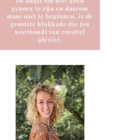
De angst om niet goed
genoeg te zijn en daarom
maar niet te beginnen, is de
grootste blokkade die jou
weerhoudt van creatief
plezier.