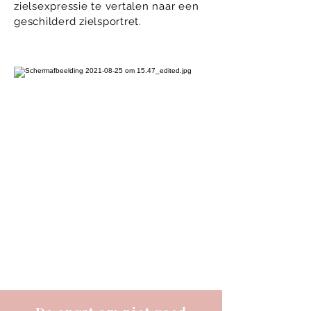
zielsexpressie te vertalen naar een
geschilderd zielsportret.
JA IK WIL MEEDOEN!